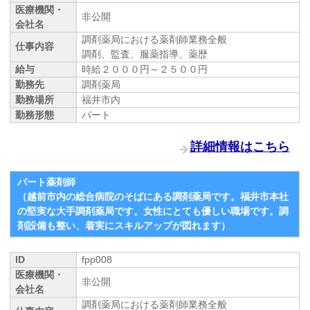
医療機関・
非公開
会社名
調剤薬局における薬剤師業務全般
仕事内容
調剤、監査、服薬指導、薬歴
給与
時給２０００円～２５００円
勤務先
調剤薬局
勤務場所
福井市内
勤務形態
パート
詳細情報はこちら
パート薬剤師
（越前市内の総合病院のそばにある調剤薬局です。福井市本社
の堅実な大手調剤薬局です。女性にとても優しい職場です。調
剤設備も整い、着実にスキルアップが図れます）
ID
fpp008
医療機関・
非公開
会社名
調剤薬局における薬剤師業務全般