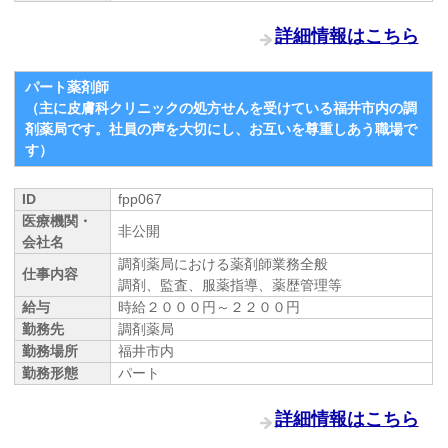
詳細情報はこちら
パート薬剤師
（主に皮膚科クリニックの処方せんを受けている福井市内の調
剤薬局です。社員の声を大切にし、お互いを尊重しあう職場で
す）
ID
fpp067
医療機関・
非公開
会社名
調剤薬局における薬剤師業務全般
仕事内容
調剤、監査、服薬指導、薬歴管理等
給与
時給２０００円～２２００円
勤務先
調剤薬局
勤務場所
福井市内
勤務形態
パート
詳細情報はこちら