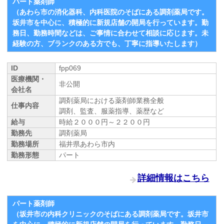
パート薬剤師
（あわら市の消化器科、内科医院のそばにある調剤薬局です。
坂井市を中心に、積極的に新規店舗の開局を行っています。勤
務日、勤務時間などは、ご事情に合わせて相談に応じます。未
経験の方、ブランクのある方でも、丁寧に指導いたします）
ID
fpp069
医療機関・
非公開
会社名
調剤薬局における薬剤師業務全般
仕事内容
調剤、監査、服薬指導、薬歴など
給与
時給２０００円～２２００円
勤務先
調剤薬局
勤務場所
福井県あわら市内
勤務形態
パート
詳細情報はこちら
パート薬剤師
（坂井市の内科クリニックのそばにある調剤薬局です。坂井市