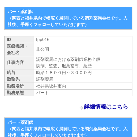
パート薬剤師
（関西と福井県内で幅広く展開している調剤薬局会社です。入
社後、手厚くフォローしていただけます）
ID
fpp016
医療機関・
非公開
会社名
調剤薬局における薬剤師業務全般
仕事内容
調剤、監査、服薬指導、薬歴
給与
時給１８００円～３０００円
勤務先
調剤薬局
勤務場所
福井県坂井市内
勤務形態
パート
詳細情報はこちら
パート薬剤師
（関西と福井県内で幅広く展開している調剤薬局会社です。入
社後、手厚くフォローしていただけます）