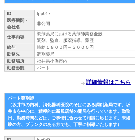
ID
fpp017
医療機関・
非公開
会社名
調剤薬局における薬剤師業務全般
仕事内容
調剤、監査、服薬指導、薬歴
給与
時給１８００円～３０００円
勤務先
調剤薬局
勤務場所
福井県小浜市内
勤務形態
パート
詳細情報はこちら
パート薬剤師
（坂井市の内科、消化器科医院のそばにある調剤薬局です。坂
井市を中心に、積極的に新規店舗の開局を行っています。勤務
日、勤務時間などは、ご事情に合わせて相談に応じます。未経
験の方、ブランクのある方でも、丁寧に指導いたします）
ID
fpp048