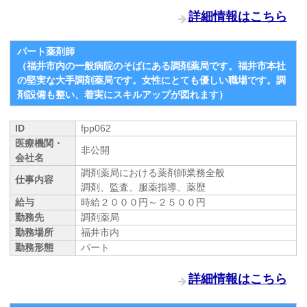
詳細情報はこちら
パート薬剤師
（福井市内の一般病院のそばにある調剤薬局です。福井市本社
の堅実な大手調剤薬局です。女性にとても優しい職場です。調
剤設備も整い、着実にスキルアップが図れます）
ID
fpp062
医療機関・
非公開
会社名
調剤薬局における薬剤師業務全般
仕事内容
調剤、監査、服薬指導、薬歴
給与
時給２０００円～２５００円
勤務先
調剤薬局
勤務場所
福井市内
勤務形態
パート
詳細情報はこちら