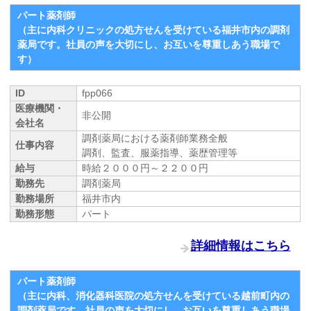
パート薬剤師
（主に内科クリニックの処方せんを受けている福井市内の調剤
薬局です。社員の声を大切にし、お互いを尊重しあう職場で
す）
ID
fpp066
医療機関・
非公開
会社名
調剤薬局における薬剤師業務全般
仕事内容
調剤、監査、服薬指導、薬歴管理等
給与
時給２０００円～２２００円
勤務先
調剤薬局
勤務場所
福井市内
勤務形態
パート
詳細情報はこちら
パート薬剤師
（主に内科、消化器科医院の処方せんを受けている越前町内の
調剤薬局です。社員の声を大切にし、お互いを尊重しあう職場