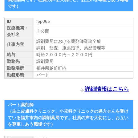
です）
ID
fpp065
医療機関・
非公開
会社名
調剤薬局における薬剤師業務全般
仕事内容
調剤、監査、服薬指導、薬歴管理等
給与
時給２０００円～２２００円
勤務先
調剤薬局
勤務場所
福井県越前町内
勤務形態
パート
詳細情報はこちら
パート薬剤師
（主に皮膚科クリニック、小児科クリニックの処方せんを受け
ている福井市内の調剤薬局です。社員の声を大切にし、お互い
を尊重しあう職場です）