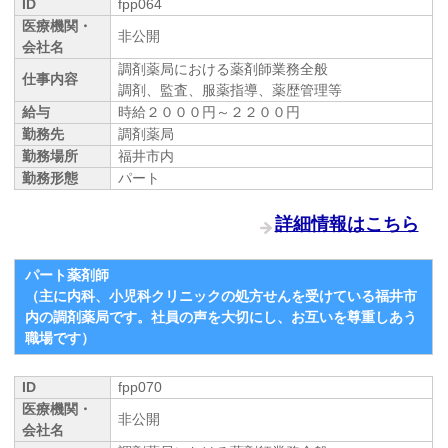
ID
fpp064
医療機関・
非公開
会社名
調剤薬局における薬剤師業務全般
仕事内容
調剤、監査、服薬指導、薬歴管理等
給与
時給２０００円～２２００円
勤務先
調剤薬局
勤務場所
福井市内
勤務形態
パート
詳細情報はこちら
パート薬剤師
（主に内科、小児科クリニックの処方せんを受けている福井市
内の調剤薬局です。社員の声を大切にし、お互いを尊重しあう
職場です）
ID
fpp070
医療機関・
非公開
会社名