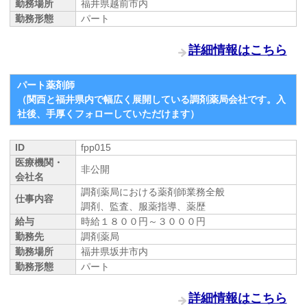
勤務場所
福井県越前市内
勤務形態
パート
詳細情報はこちら
パート薬剤師
（関西と福井県内で幅広く展開している調剤薬局会社です。入
社後、手厚くフォローしていただけます）
ID
fpp015
医療機関・
非公開
会社名
調剤薬局における薬剤師業務全般
仕事内容
調剤、監査、服薬指導、薬歴
給与
時給１８００円～３０００円
勤務先
調剤薬局
勤務場所
福井県坂井市内
勤務形態
パート
詳細情報はこちら