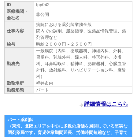
ID
fpp042
医療機関・
非公開
会社名
病院における薬剤師業務全般
仕事内容
院内での調剤、服薬指導、医薬品情報管理、薬
剤管理など
給与
時給２０００円～２５００円
一般病院（内科、循環器科、神経内科、外科、
胃腸科、乳腺外科、婦人科、整形外科、皮膚
勤務先
科、耳鼻咽喉科、精神科、泌尿器科、心臓血管
外科、放射線科、リハビリテーション科、麻酔
科）
勤務場所
福井市内
勤務形態
パート
詳細情報はこちら
パート薬剤師
（東海、北陸エリアを中心に多数の店舗を展開している堅実な
調剤薬局です。育児休業期間延長、労働時間短縮など、子育て