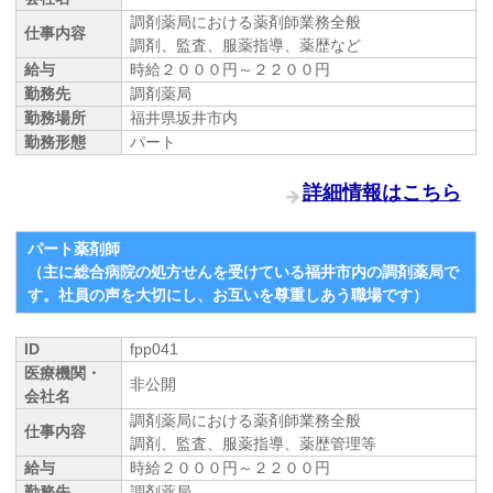
調剤薬局における薬剤師業務全般
仕事内容
調剤、監査、服薬指導、薬歴など
給与
時給２０００円～２２００円
勤務先
調剤薬局
勤務場所
福井県坂井市内
勤務形態
パート
詳細情報はこちら
パート薬剤師
（主に総合病院の処方せんを受けている福井市内の調剤薬局で
す。社員の声を大切にし、お互いを尊重しあう職場です）
ID
fpp041
医療機関・
非公開
会社名
調剤薬局における薬剤師業務全般
仕事内容
調剤、監査、服薬指導、薬歴管理等
給与
時給２０００円～２２００円
勤務先
調剤薬局