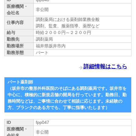
医療機関・
非公開
会社名
調剤薬局における薬剤師業務全般
仕事内容
調剤、監査、服薬指導、薬歴など
給与
時給２０００円～２２００円
勤務先
調剤薬局
勤務場所
福井県坂井市内
勤務形態
パート
詳細情報はこちら
パート薬剤師
（坂井市の整形外科医院のそばにある調剤薬局です。坂井市を
中心に、積極的に新規店舗の開局を行っています。勤務日、勤
務時間などは、ご事情に合わせて相談に応じます。未経験の
方、ブランクのある方でも、丁寧に指導いたします）
ID
fpp047
医療機関・
非公開
会社名