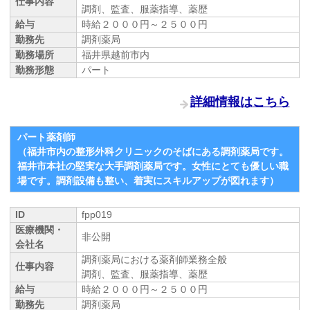
仕事内容
調剤、監査、服薬指導、薬歴
給与
時給２０００円～２５００円
勤務先
調剤薬局
勤務場所
福井県越前市内
勤務形態
パート
詳細情報はこちら
パート薬剤師
（福井市内の整形外科クリニックのそばにある調剤薬局です。
福井市本社の堅実な大手調剤薬局です。女性にとても優しい職
場です。調剤設備も整い、着実にスキルアップが図れます）
ID
fpp019
医療機関・
非公開
会社名
調剤薬局における薬剤師業務全般
仕事内容
調剤、監査、服薬指導、薬歴
給与
時給２０００円～２５００円
勤務先
調剤薬局