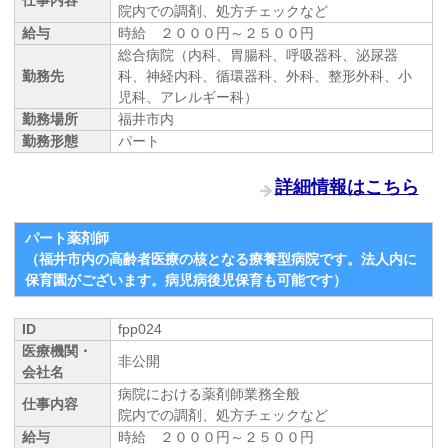
院内での調剤、処方チェックなど
給与
時給 ２０００円～２５００円
総合病院（内科、胃腸科、呼吸器科、泌尿器
勤務先
科、神経内科、循環器科、外科、整形外科、小
児科、アレルギー科）
勤務場所
福井市内
勤務形態
パート
詳細情報はこちら
パート薬剤師
（福井市内の高齢者医療の核となる療養型病院です。法人内に
保育園がございます。病児病後児保育も可能です）
ID
fpp024
医療機関・
非公開
会社名
病院における薬剤師業務全般
仕事内容
院内での調剤、処方チェックなど
給与
時給 ２０００円～２５００円