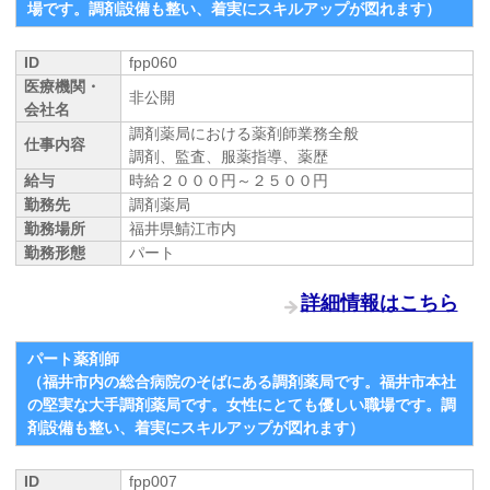
場です。調剤設備も整い、着実にスキルアップが図れます）
ID
fpp060
医療機関・
非公開
会社名
調剤薬局における薬剤師業務全般
仕事内容
調剤、監査、服薬指導、薬歴
給与
時給２０００円～２５００円
勤務先
調剤薬局
勤務場所
福井県鯖江市内
勤務形態
パート
詳細情報はこちら
パート薬剤師
（福井市内の総合病院のそばにある調剤薬局です。福井市本社
の堅実な大手調剤薬局です。女性にとても優しい職場です。調
剤設備も整い、着実にスキルアップが図れます）
ID
fpp007