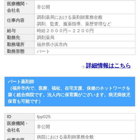
医療機関・
非公開
会社名
調剤薬局における薬剤師業務全般
仕事内容
調剤、監査、服薬指導、薬歴管理など
給与
時給２０００円～２２００円
勤務先
調剤薬局
勤務場所
福井県小浜市内
勤務形態
パート
詳細情報はこちら
パート薬剤師
（福井市内で、医療、福祉、在宅支援、保健のネットワークを
築く総合病院です。法人内に保育園がございます。病児病後児
保育も可能です）
ID
fpp025
医療機関・
非公開
会社名
病院における薬剤師業務全般
仕事内容