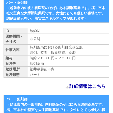
パート薬剤師
（越前市内の皮ふ科医院のそばにある調剤薬局です。福井市本
社の堅実な大手調剤薬局です。女性にとても優しい職場です。
調剤設備も整い、着実にスキルアップが図れます）
ID
fpp061
医療機関・
非公開
会社名
調剤薬局における薬剤師業務全般
仕事内容
調剤、監査、服薬指導、薬歴
給与
時給２０００円～２５００円
勤務先
調剤薬局
勤務場所
福井県越前市内
勤務形態
パート
詳細情報はこちら
パート薬剤師
（鯖江市内の一般病院、内科医院のそばにある調剤薬局です。
福井市本社の堅実な大手調剤薬局です。女性にとても優しい職