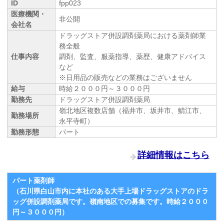
ID
fpp023
医療機関・
非公開
会社名
ドラッグストア併設調剤薬局における薬剤師業
務全般
仕事内容
調剤、監査、服薬指導、薬歴、健康アドバイス
など
※日用品の販売などの業務はございません
給与
時給２０００円～３０００円
勤務先
ドラッグストア併設調剤薬局
嶺北地区複数店舗（福井市、坂井市、鯖江市、
勤務場所
永平寺町）
勤務形態
パート
詳細情報はこちら
パート薬剤師
（石川県白山市内に本社のある大手上場ドラッグストアのドラ
ッグ併設調剤薬局です。嶺南地区での募集です。時給２０００
円～３０００円）