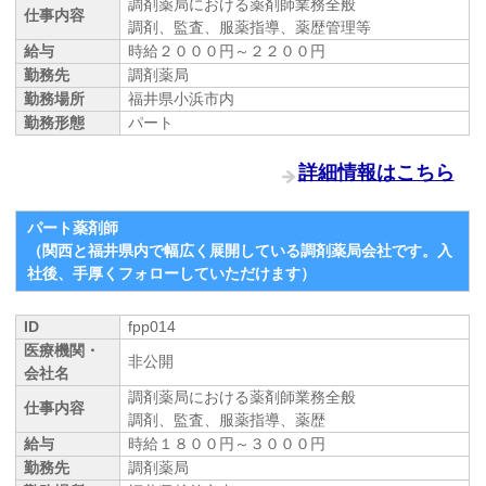
調剤薬局における薬剤師業務全般
仕事内容
調剤、監査、服薬指導、薬歴管理等
給与
時給２０００円～２２００円
勤務先
調剤薬局
勤務場所
福井県小浜市内
勤務形態
パート
詳細情報はこちら
パート薬剤師
（関西と福井県内で幅広く展開している調剤薬局会社です。入
社後、手厚くフォローしていただけます）
ID
fpp014
医療機関・
非公開
会社名
調剤薬局における薬剤師業務全般
仕事内容
調剤、監査、服薬指導、薬歴
給与
時給１８００円～３０００円
勤務先
調剤薬局