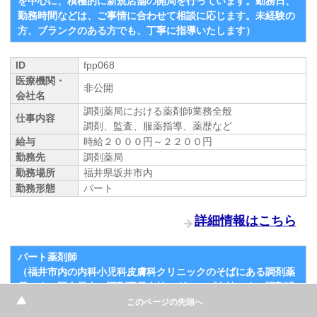
を中心に、積極的に新規店舗の開局を行っています。勤務日、
勤務時間などは、ご事情に合わせて相談に応じます。未経験の
方、ブランクのある方でも、丁寧に指導いたします）
ID
fpp068
医療機関・
非公開
会社名
調剤薬局における薬剤師業務全般
仕事内容
調剤、監査、服薬指導、薬歴など
給与
時給２０００円～２２００円
勤務先
調剤薬局
勤務場所
福井県坂井市内
勤務形態
パート
詳細情報はこちら
パート薬剤師
（福井市内の内科小児科皮膚科クリニックのそばにある調剤薬
局です。国内最大の調剤薬局会社のグループ会社です。調剤過
誤防止のためのシステム開発や設備投資を重視しています）
このページの先頭へ