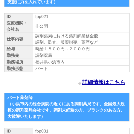
支援に力を入れています）
ID
fpp021
医療機関・
非公開
会社名
調剤薬局における薬剤師業務全般
仕事内容
調剤、監査、服薬指導、薬歴など
給与
時給１８００円～２０００円
勤務先
調剤薬局
勤務場所
福井県小浜市内
勤務形態
パート
詳細情報はこちら
パート薬剤師
（小浜市内の総合病院の近くにある調剤薬局です。全国最大規
模の調剤薬局会社です。調剤未経験の方、ブランクのある方、
大歓迎いたします）
ID
fpp031