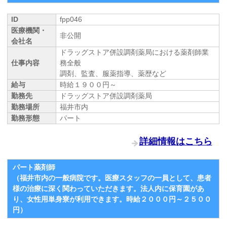
ID
fpp046
医療機関・
非公開
会社名
ドラッグストア併設調剤薬局における薬剤師業
仕事内容
務全般
調剤、監査、服薬指導、薬歴など
給与
時給１９００円～
勤務先
ドラッグストア併設調剤薬局
勤務場所
福井市内
勤務形態
パート
詳細情報はこちら
パート薬剤師
（福井市内の一般病院です。医療スタッフの一員として、患者
様の治療に深く関わっていただきます。法人内に保育園があ
り、女性用単身寮が利用できます。時給２０００円～２５００
円）