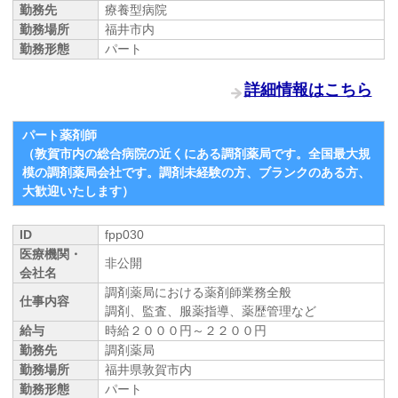
勤務先
療養型病院
勤務場所
福井市内
勤務形態
パート
詳細情報はこちら
パート薬剤師
（敦賀市内の総合病院の近くにある調剤薬局です。全国最大規
模の調剤薬局会社です。調剤未経験の方、ブランクのある方、
大歓迎いたします）
ID
fpp030
医療機関・
非公開
会社名
調剤薬局における薬剤師業務全般
仕事内容
調剤、監査、服薬指導、薬歴管理など
給与
時給２０００円～２２００円
勤務先
調剤薬局
勤務場所
福井県敦賀市内
勤務形態
パート