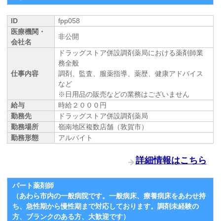
ID
fpp058
医療機関・
非公開
会社名
ドラッグストア併設調剤薬局における薬剤師業
務全般
仕事内容
調剤、監査、服薬指導、薬歴、健康アドバイス
など
※日用品の販売などの業務はございません
給与
時給２０００円
勤務先
ドラッグストア併設調剤薬局
勤務場所
嶺南地区複数店舗（敦賀市）
勤務形態
アルバイト
詳細情報はこちら
パート薬剤師
（あわら市内の一般病院です。一般病床、療養病床をあわせ持
ち、急性期から慢性期まで対応しております。調剤未経験の
方、ブランクのある方、大歓迎です）