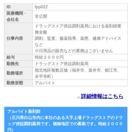
ID
fpp022
医療機関・
非公開
会社名
ドラッグストア併設調剤薬局における薬剤師業
務全般
仕事内容
調剤、監査、服薬指導、薬歴、健康アドバイス
など
※日用品の販売などの業務はございません
給与
時給２０００円
勤務先
ドラッグストア併設調剤薬局
嶺北地区複数店舗（福井市、坂井市、鯖江市、
勤務場所
永平寺町）
勤務形態
アルバイト
詳細情報はこちら
アルバイト薬剤師
（石川県白山市内に本社のある大手上場ドラッグストアのドラ
ッグ併設調剤薬局です。嶺南地区での募集です。時給２０００
円）