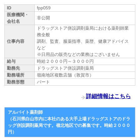
ID
fpp059
医療機関・
非公開
会社名
ドラッグストア併設調剤薬局における薬剤師業
務全般
仕事内容
調剤、監査、服薬指導、薬歴、健康アドバイス
など
※日用品の販売などの業務はございません
給与
時給２０００円～３０００円
勤務先
ドラッグストア併設調剤薬局
勤務場所
嶺南地区複数店舗（敦賀市）
勤務形態
パート
詳細情報はこちら
アルバイト薬剤師
（石川県白山市内に本社のある大手上場ドラッグストアのドラ
ッグ併設調剤薬局です。嶺北地区での募集です。時給２０００
円）