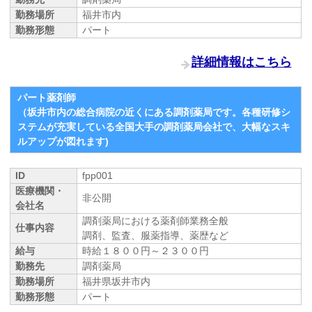
勤務場所
福井市内
勤務形態
パート
詳細情報はこちら
パート薬剤師
（坂井市内の総合病院の近くにある調剤薬局です。各種研修シ
ステムが充実している全国大手の調剤薬局会社で、大幅なスキ
ルアップが図れます)
ID
fpp001
医療機関・
非公開
会社名
調剤薬局における薬剤師業務全般
仕事内容
調剤、監査、服薬指導、薬歴など
給与
時給１８００円～２３００円
勤務先
調剤薬局
勤務場所
福井県坂井市内
勤務形態
パート