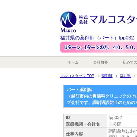
福井県の薬剤師（パート）fpp032
ホーム
会社概要
初めて
マルコスタッフ TOP
薬剤師
福井県
パート薬剤師
（越前市内の胃腸科クリニックのそ
プ会社です。調剤過誤防止のための
ID
fpp032
医療機関・会社名
非公開
調剤薬局にお
仕事内容