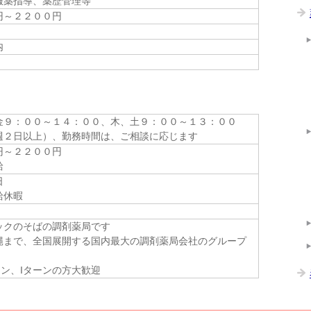
服薬指導、薬歴管理等
円～２２００円
内
金９：００～１４：００、木、土９：００～１３：００
週２日以上）、勤務時間は、ご相談に応じます
円～２２００円
給
日
給休暇
ックのそばの調剤薬局です
縄まで、全国展開する国内最大の調剤薬局会社のグループ
ン、Iターンの方大歓迎