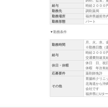
調剤、監査、
給与
時給２０００
勤務先
調剤薬局
勤務場所
福井県越前市
勤務形態
パート
▼勤務条件
月、火、水、
勤務時間
※勤務日数（
時給２０００
給与
交通費別途支
休日 日、祝
休日・休暇
休暇 年次有
応募要件
薬剤師免許
胃腸科クリニ
北海道から沖
その他
会社です
福井県にUター