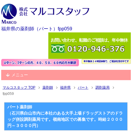
福井県の薬剤師（パート）fpp059
メニュー
マルコスタッフ TOP
薬剤師
福井県
パート
調剤薬局
fpp059
パート薬剤師
（石川県白山市内に本社のある大手上場ドラッグストアのドラ
ッグ併設調剤薬局です。嶺南地区での募集です。時給２０００
円～３０００円）