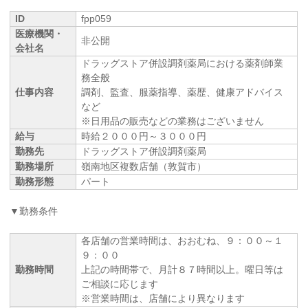
ID
fpp059
医療機関・
非公開
会社名
ドラッグストア併設調剤薬局における薬剤師業
務全般
仕事内容
調剤、監査、服薬指導、薬歴、健康アドバイス
など
※日用品の販売などの業務はございません
給与
時給２０００円～３０００円
勤務先
ドラッグストア併設調剤薬局
勤務場所
嶺南地区複数店舗（敦賀市）
勤務形態
パート
▼勤務条件
各店舗の営業時間は、おおむね、９：００～１
９：００
勤務時間
上記の時間帯で、月計８７時間以上。曜日等は
ご相談に応じます
※営業時間は、店舗により異なります