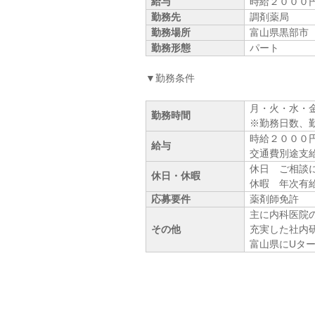
給与
時給２０００
勤務先
調剤薬局
勤務場所
富山県黒部市
勤務形態
パート
▼勤務条件
月・火・水・
勤務時間
※勤務日数、
時給２０００
給与
交通費別途支
休日 ご相談
休日・休暇
休暇 年次有
応募要件
薬剤師免許
主に内科医院
その他
充実した社内
富山県にUター