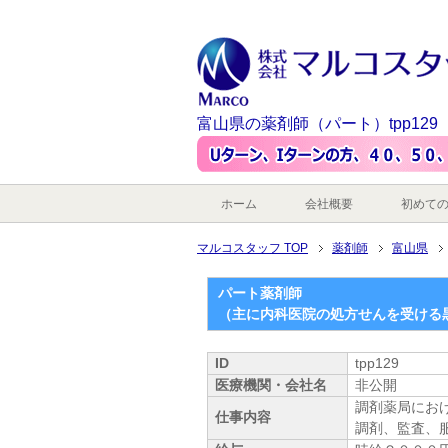
富山県の薬剤師（パート）tpp129
ホーム
会社概要
初めて
マルコスタッフ TOP
薬剤師
富山県
パート薬剤師
（主に内科医院の処方せんを受ける
ID
tpp129
医療機関・会社名
非公開
調剤薬局にお
仕事内容
調剤、監査、