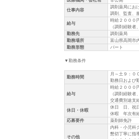
医療機関・会社名
非公開
調剤薬局にお
仕事内容
調剤、監査、
時給２０００
給与
（調剤経験者
勤務先
調剤薬局
勤務場所
富山県高岡市
勤務形態
パート
▼勤務条件
月～土９：０
勤務時間
勤務日および
時給２０００
給与
（調剤経験者
交通費別途支
休日 日、祝
休日・休暇
休暇 年次有
応募要件
薬剤師免許
内科・小児科
懇切丁寧に指
その他