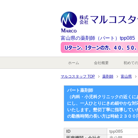
富山県の薬剤師（パート）tpp085
ホーム
会社概要
初めて
マルコスタッフ TOP
薬剤師
富山県
パート薬剤師
（内科・小児科クリニックの近くに
にし、一人ひとりにきめ細やかな対
いたします。懇切丁寧に指導してい
の勤務時間の長い方は時給２３００
ID
tpp085