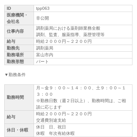
ID
tpp063
医療機関・
非公開
会社名
調剤薬局における薬剤師業務全般
仕事内容
調剤、監査、服薬指導、薬歴管理等
給与
時給２０００円～２２００円
勤務先
調剤薬局
勤務場所
富山市内
勤務形態
パート
▼勤務条件
月～金９：００～１４：００、土９：００～１
３：００
勤務時間
※勤務日数（週２日以上）、勤務時間は、ご相
談に応じます
時給２０００円～２２００円
給与
交通費別途支給
休日 日、祝日
休日・休暇
休暇 年次有給休暇