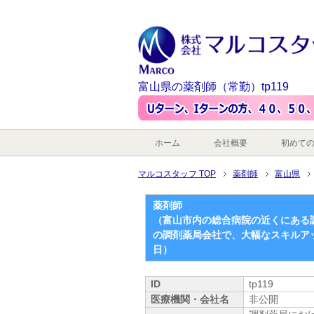
富山県の薬剤師（常勤）tp119
ホーム
会社概要
初めて
マルコスタッフ TOP
薬剤師
富山県
薬剤師
（富山市内の総合病院の近くにある
の調剤薬局会社で、大幅なスキルア
日）
ID
tp119
医療機関・会社名
非公開