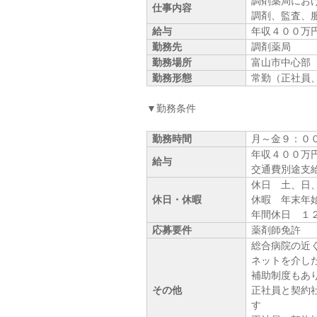
調剤薬局にお
仕事内容
調剤、監査、
給与
年収４００万
勤務先
調剤薬局
勤務場所
富山市中心部
勤務形態
常勤（正社員
▼勤務条件
勤務時間
月～金９：０
年収４００万
給与
交通費別途支
休日 土、日
休日・休暇
休暇 年末年
年間休日 １
応募要件
薬剤師免許
総合病院の近
ネットを介し
補助制度もあ
その他
正社員と契約
す