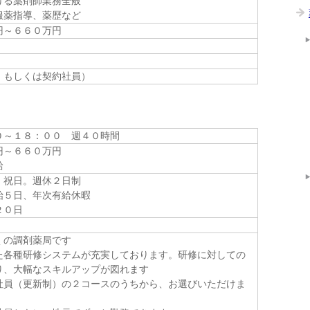
ける薬剤師業務全般
服薬指導、薬歴など
円～６６０万円
、もしくは契約社員）
０～１８：００ 週４０時間
円～６６０万円
給
、祝日。週休２日制
始５日、年次有給休暇
２０日
くの調剤薬局です
た各種研修システムが充実しております。研修に対しての
り、大幅なスキルアップが図れます
社員（更新制）の２コースのうちから、お選びいただけま