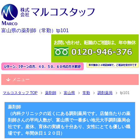
富山県の薬剤師（常勤）tp101
メニュー
マルコスタッフ TOP
薬剤師
富山県
常勤
調剤薬局
tp101
薬剤師
（内科クリニックの近くにある調剤薬局です。店舗当たりの薬
剤師さんの平均人数が、富山県で一番多い地元大手調剤薬局会
社です。産休、育休の実績も十分あり、女性にとても優しい職
場です。年間休日１２０日）