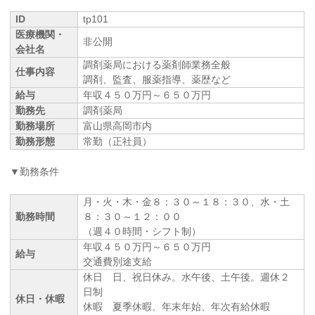
ID
tp101
医療機関・
非公開
会社名
調剤薬局における薬剤師業務全般
仕事内容
調剤、監査、服薬指導、薬歴など
給与
年収４５０万円～６５０万円
勤務先
調剤薬局
勤務場所
富山県高岡市内
勤務形態
常勤（正社員）
▼勤務条件
月・火・木・金８：３０～１８：３０、水・土
勤務時間
８：３０～１２：００
（週４０時間・シフト制）
年収４５０万円～６５０万円
給与
交通費別途支給
休日 日、祝日休み。水午後、土午後。週休２
日制
休日・休暇
休暇 夏季休暇、年末年始、年次有給休暇