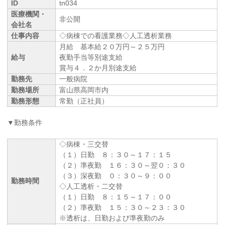
ID
tn034
医療機関・
非公開
会社名
仕事内容
◇病棟での看護業務◇人工透析業務
月給 基本給２０万円～２５万円
給与
夜勤手当等別途支給
賞与４．２か月別途支給
勤務先
一般病院
勤務場所
富山県高岡市内
勤務形態
常勤（正社員）
▼勤務条件
◇病棟・三交替
（１）日勤 ８：３０～１７：１５
（２）準夜勤 １６：３０～翌０：３０
（３）深夜勤 ０：３０～９：００
勤務時間
◇人工透析・二交替
（１）日勤 ８：１５～１７：００
（２）準夜勤 １５：３０～２３：３０
※透析は、日勤および準夜勤のみ