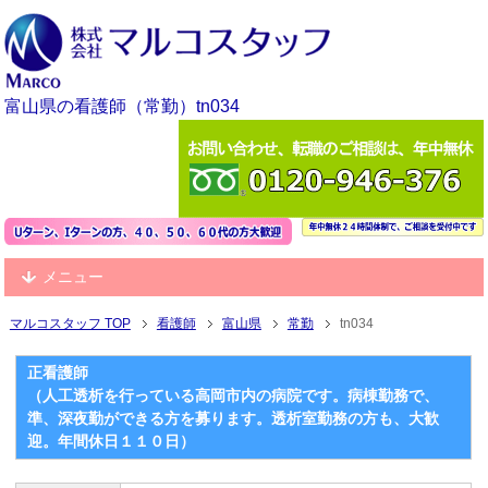
富山県の看護師（常勤）tn034
メニュー
マルコスタッフ TOP
看護師
富山県
常勤
tn034
正看護師
（人工透析を行っている高岡市内の病院です。病棟勤務で、
準、深夜勤ができる方を募ります。透析室勤務の方も、大歓
迎。年間休日１１０日）