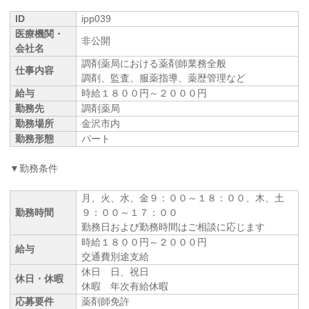
ID
ipp039
医療機関・
非公開
会社名
調剤薬局における薬剤師業務全般
仕事内容
調剤、監査、服薬指導、薬歴管理など
給与
時給１８００円～２０００円
勤務先
調剤薬局
勤務場所
金沢市内
勤務形態
パート
▼勤務条件
月、火、水、金９：００～１８：００、木、土
勤務時間
９：００～１７：００
勤務日および勤務時間はご相談に応じます
時給１８００円～２０００円
給与
交通費別途支給
休日 日、祝日
休日・休暇
休暇 年次有給休暇
応募要件
薬剤師免許