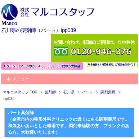
石川県の薬剤師（パート）ipp039
メニュー
マルコスタッフ TOP
薬剤師
石川県
パート
調剤薬局
ipp039
パート薬剤師
（金沢市内の整形外科クリニックの近くにある調剤薬局です。
和気あいあいとした職場です。調剤未経験の方、ブランクのあ
る方、大歓迎いたします）