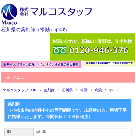
石川県の薬剤師（常勤）ip035
メニュー
マルコスタッフ TOP
薬剤師
石川県
常勤
病院
ip035
薬剤師
（小松市内の内科中心の専門病院です。未経験の方、懇切丁寧
に指導いたします。年間休日１１６日程度）
ID
ip035