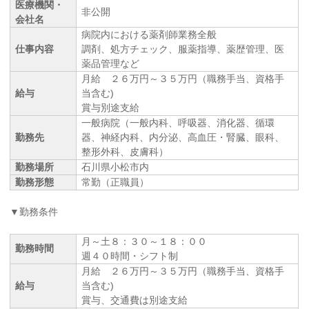
医療機関・
非公開
会社名
病院内における薬剤師業務全般
仕事内容
調剤、処方チェック、服薬指導、薬歴管理、医
薬品管理など
月給 ２６万円～３５万円（職務手当、資格手
給与
当含む)
賞与別途支給
一般病院（一般内科、呼吸器、消化器、循環
勤務先
器、神経内科、内分泌、高血圧・腎臓、眼科、
整形外科、皮膚科）
勤務場所
石川県小松市内
勤務形態
常勤（正職員）
▼勤務条件
月～土８：３０～１８：００
勤務時間
週４０時間・シフト制
月給 ２６万円～３５万円（職務手当、資格手
給与
当含む)
賞与、交通費は別途支給