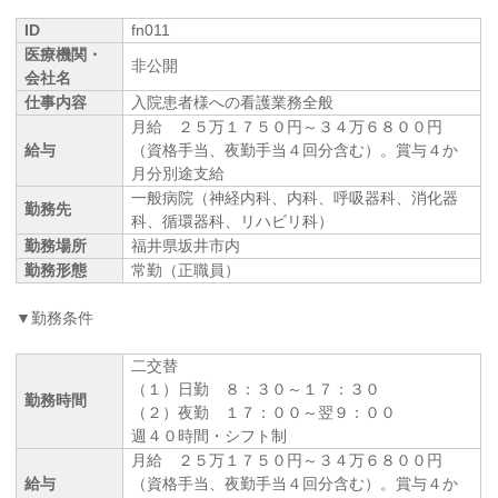
ID
fn011
医療機関・
非公開
会社名
仕事内容
入院患者様への看護業務全般
月給 ２５万１７５０円～３４万６８００円
給与
（資格手当、夜勤手当４回分含む）。賞与４か
月分別途支給
一般病院（神経内科、内科、呼吸器科、消化器
勤務先
科、循環器科、リハビリ科）
勤務場所
福井県坂井市内
勤務形態
常勤（正職員）
▼勤務条件
二交替
（１）日勤 ８：３０～１７：３０
勤務時間
（２）夜勤 １７：００～翌９：００
週４０時間・シフト制
月給 ２５万１７５０円～３４万６８００円
給与
（資格手当、夜勤手当４回分含む）。賞与４か