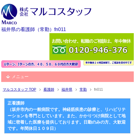
福井県の看護師（常勤）fn011
メニュー
マルコスタッフ TOP
看護師
福井県
常勤
fn011
正看護師
（坂井市内の一般病院です。神経筋疾患の診療と、リハビリテ
ーションを専門としています。また、かかりつけ病院として地
域に密着した医療を提供しております。日勤のみの方、大歓迎
です。年間休日１０９日）