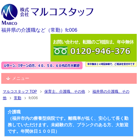
福井県の介護職など（常勤）fc006
メニュー
マルコスタッフ TOP
保育士、介護職、その他
福井県の介護職、その
他
常勤
fc006
介護職
（福井市内の療養型病院です。離職率が低く、安心して長く勤
務していただけます。未経験の方、ブランクのある方、大歓迎
です。年間休日１００日）