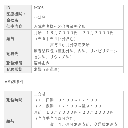
ID
fc006
医療機関・
非公開
会社名
仕事内容
入院患者様への介護業務全般
月給 １６万７０００円～２０万２０００円
給与
（当直手当４回分含む）
賞与４か月分別途支給
療養型病院（整形外科、内科、リハビリテーシ
勤務先
ョン科、リウマチ科）
勤務場所
福井市内
勤務形態
常勤（正職員）
▼勤務条件
二交替
勤務時間
（１）日勤 ８：３０～１７：００
（２）夜勤 １７：００～翌９：３０
月給 １６万７０００円～２０万２０００円
（当直手当４回分含む）
給与
賞与４か月分別途支給、交通費別途支